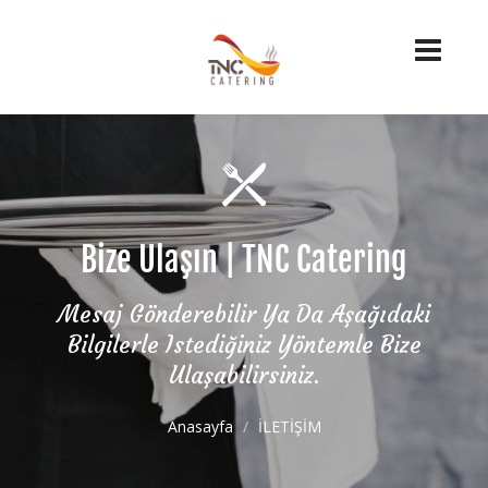
Bize Ulaşın | TNC Catering
Mesaj Gönderebilir Ya Da Aşağıdaki
Bilgilerle Istediğiniz Yöntemle Bize
Ulaşabilirsiniz.
Anasayfa
İLETİŞİM